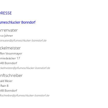
DRESSE
lumeschlucker Bonndorf
rrenvater
co Johner
renvater@pflumeschlucker-bonndorf.de
ckelmeister
ffen Vesenmayer
hmiedeäcker 17
848 Bonndorf
ckelmeister@pflumeschlucker-bonndorf.de
nftschreiber
ald Meier
Rain 8
848 Bonndorf
ftschreiber@pflumeschlucker-bonndorf.de