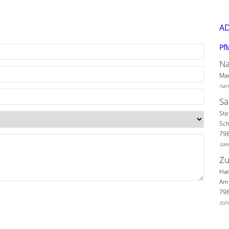
A
Pf
Na
Mar
nar
Sä
Ste
Sc
79
sae
Zu
Har
Am 
79
zun