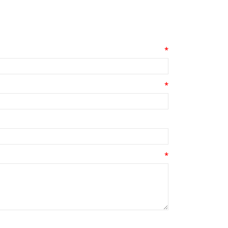
*
*
*