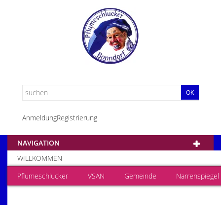
OK
Anmeldung
Registrierung
NAVIGATION
WILLKOMMEN
Pflumeschlucker
VSAN
Gemeinde
Narrenspiegel