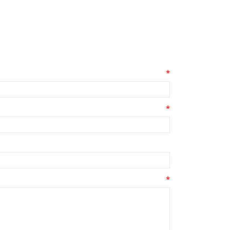
*
*
*