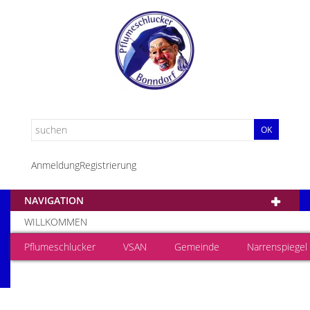
OK
Anmeldung
Registrierung
NAVIGATION
WILLKOMMEN
Pflumeschlucker
VSAN
Gemeinde
Narrenspiegel