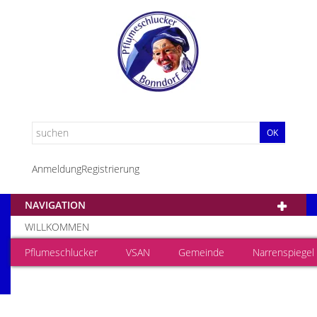
OK
Anmeldung
Registrierung
NAVIGATION
WILLKOMMEN
Pflumeschlucker
VSAN
Gemeinde
Narrenspiegel