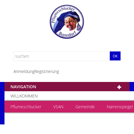
OK
Anmeldung
Registrierung
NAVIGATION
WILLKOMMEN
Pflumeschlucker
VSAN
Gemeinde
Narrenspiegel