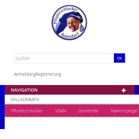
OK
Anmeldung
Registrierung
NAVIGATION
WILLKOMMEN
Pflumeschlucker
VSAN
Gemeinde
Narrenspiegel