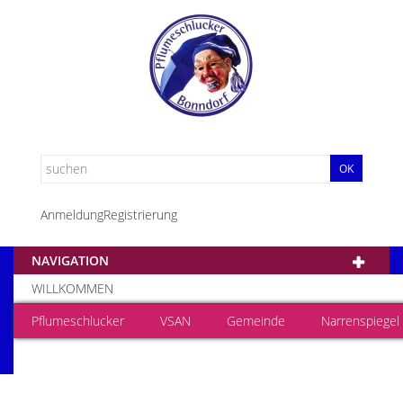
OK
Anmeldung
Registrierung
NAVIGATION
WILLKOMMEN
Pflumeschlucker
VSAN
Gemeinde
Narrenspiegel