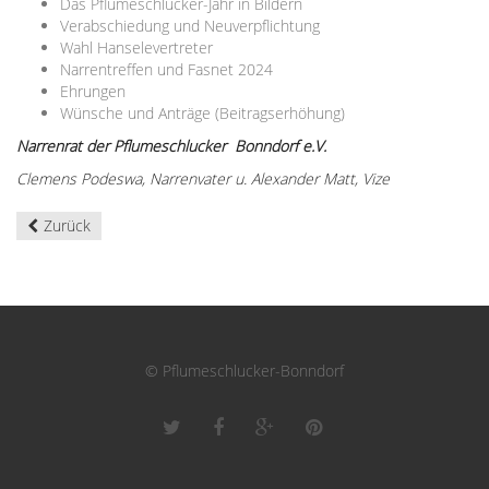
Das Pflumeschlucker-Jahr in Bildern
Verabschiedung und Neuverpflichtung
Wahl Hanselevertreter
Narrentreffen und Fasnet 2024
Ehrungen
Wünsche und Anträge (Beitragserhöhung)
Narrenrat der Pflumeschlucker Bonndorf e.V.
Clemens Podeswa, Narrenvater u. Alexander Matt, Vize
Zurück
© Pflumeschlucker-Bonndorf