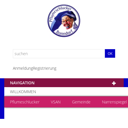
OK
Anmeldung
Registrierung
NAVIGATION
WILLKOMMEN
Pflumeschlucker
VSAN
Gemeinde
Narrenspiegel